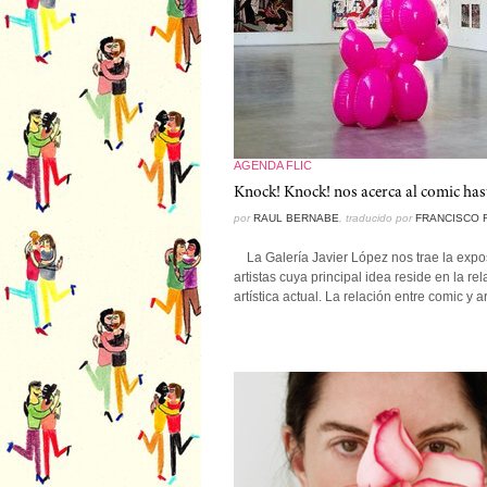
AGENDA FLIC
Knock! Knock! nos acerca al comic hast
por
RAUL BERNABE
, traducido por
FRANCISCO R
La Galería Javier López nos trae la expos
artistas cuya principal idea reside en la r
artística actual. La relación entre comic y 