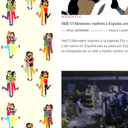
AGENDA FLIC
Hell´O Monsters vuelven a España con
por
RAUL BERNABE
, traducido por
PAULA LAZA
Hell´O Monsters vuelven a la Agenda Flic c
y de nuevo en España tras su paso por Esp
su búsqueda de un arte a medio camino entr