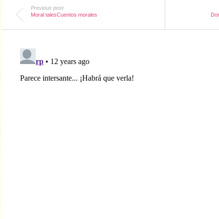
Previous post
Moral talesCuentos morales
Don