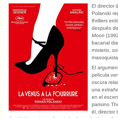
El director
Polanski re
thrillers er
después de
Moon
(1992
bacanal dia
misterio, s
masoquista
El argumen
película ver
oscura rel
una extrañ
en el escen
parisino T
él, director