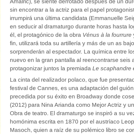
Amalric), se siente derrotado después de un dur
sin encontrar a la actriz para el papel protagon
irrumpirá una última candidata (Emmanuelle Sei
en seducir al dramaturgo durante horas hasta l
él, el protagónico de la obra
Vénus à la fourrure
fin, utilizará toda su artillería y más de un as b
sorprenderán al espectador. La química entre los
nuevo en la gran pantalla al reencontrarse sei
protagonizar juntos la premiada
Le scaphandre et
La cinta del realizador polaco, que fue present
festival de Cannes, es una adaptación del guión
precedida por su éxito en Broadway donde cos
(2012) para Nina Arianda como Mejor Actriz y u
Obra de teatro. El dramaturgo se inspiró a su ve
homónima escrita en 1870 por el austríaco Leo
Masoch, quien a raíz de su polémico libro se con