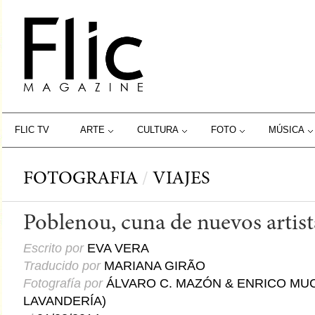
FLIC TV
ARTE
CULTURA
FOTO
MÚSICA
FOTOGRAFIA
/
VIAJES
Poblenou, cuna de nuevos artist
Escrito por
EVA VERA
Traducido por
MARIANA GIRÃO
Fotografía por
ÁLVARO C. MAZÓN & ENRICO MUC
LAVANDERÍA)