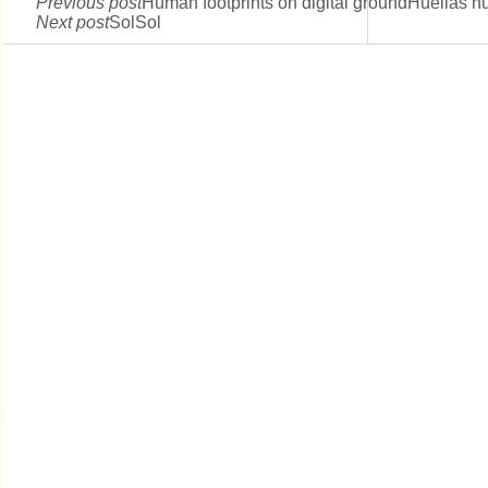
Previous post
Human footprints on digital groundHuellas hu
Next post
SolSol