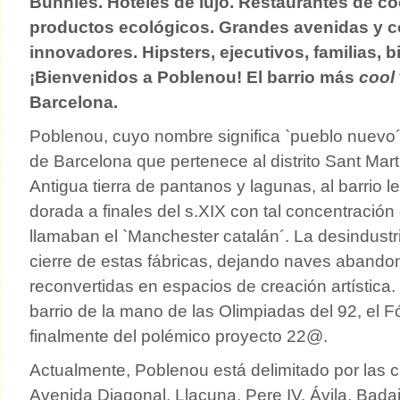
Bunnies. Hoteles de lujo. Restaurantes de co
productos ecológicos. Grandes avenidas y 
innovadores. Hipsters, ejecutivos, familias, b
¡Bienvenidos a Poblenou! El barrio
más
cool
Barcelona
.
Poblenou, cuyo nombre significa `pueblo nuevo´,
de Barcelona que pertenece al distrito Sant Mart
Antigua tierra de pantanos y lagunas, al barrio l
dorada a finales del s.XIX con tal concentración 
llamaban el `Manchester catalán´. La desindustri
cierre de estas fábricas, dejando naves abando
reconvertidas en espacios de creación artística. E
barrio de la mano de las Olimpiadas del 92, el F
finalmente del polémico proyecto 22@.
Actualmente, Poblenou está delimitado por las 
Avenida Diagonal, Llacuna, Pere IV, Ávila, Badajo