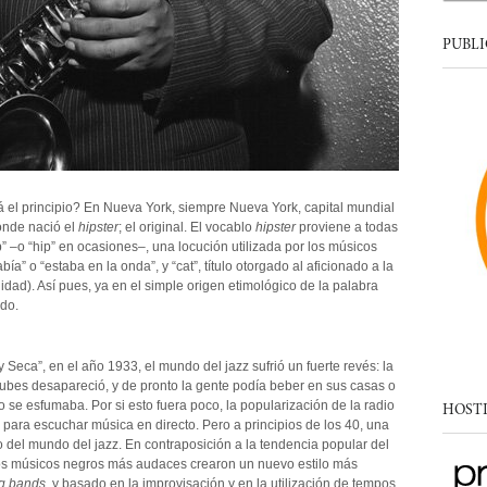
PUBLI
 el principio? En Nueva York, siempre Nueva York, capital mundial
dónde nació el
hipster
; el original. El vocablo
hipster
proviene a todas
” –o “hip” en ocasiones–, una locución utilizada por los músicos
ía” o “estaba en la onda”, y “cat”, título otorgado al aficionado a la
lidad). Así pues, ya en el simple origen etimológico de la palabra
do.
y Seca”, en el año 1933, el mundo del jazz sufrió un fuerte revés: la
lubes desapareció, y de pronto la gente podía beber en sus casas o
 se esfumaba. Por si esto fuera poco, la popularización de la radio
HOST
 para escuchar música en directo. Pero a principios de los 40, una
 del mundo del jazz. En contraposición a la tendencia popular del
los músicos negros más audaces crearon un nuevo estilo más
g bands
, y basado en la improvisación y en la utilización de tempos