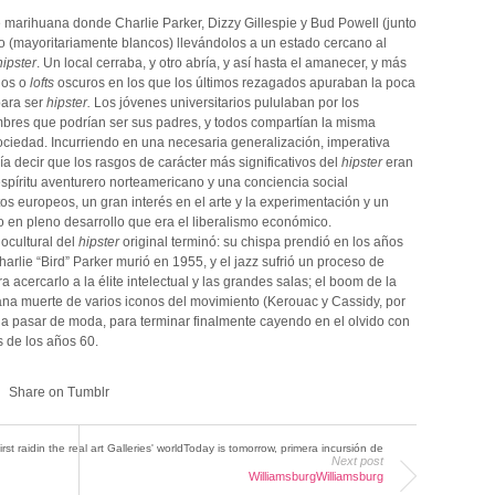
marihuana donde Charlie Parker, Dizzy Gillespie y Bud Powell (junto
o (mayoritariamente blancos) llevándolos a un estado cercano al
hipster
. Un local cerraba, y otro abría, y así hasta el amanecer, y más
dos o
lofts
oscuros en los que los últimos rezagados apuraban la poca
para ser
hipster.
Los jóvenes universitarios pululaban por los
res que podrían ser sus padres, y todos compartían la misma
sociedad. Incurriendo en una necesaria generalización, imperativa
ía decir que los rasgos de carácter más significativos del
hipster
eran
espíritu aventurero norteamericano y una conciencia social
os europeos, un gran interés en el arte y la experimentación y un
 en pleno desarrollo que era el liberalismo económico.
iocultural del
hipster
original terminó: su chispa prendió en los años
harlie “Bird” Parker murió en 1955, y el jazz sufrió un proceso de
ra acercarlo a la élite intelectual y las grandes salas; el boom de la
ana muerte de varios iconos del movimiento (Kerouac y Cassidy, por
a pasar de moda, para terminar finalmente cayendo en el olvido con
 de los años 60.
Share on Tumblr
rst raidin the real art Galleries' worldToday is tomorrow, primera incursión de
Next post
WilliamsburgWilliamsburg