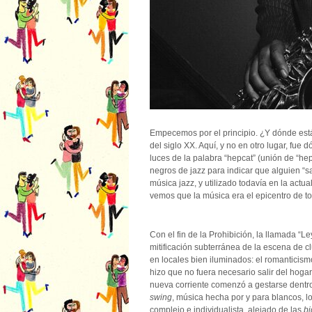
Empecemos por el principio. ¿Y dónde está
del siglo XX. Aquí, y no en otro lugar, fue 
luces de la palabra “hepcat” (unión de “hep
negros de jazz para indicar que alguien “sab
música jazz, y utilizado todavía en la actua
vemos que la música era el epicentro de to
Con el fin de la Prohibición, la llamada “Le
mitificación subterránea de la escena de c
en locales bien iluminados: el romanticismo
hizo que no fuera necesario salir del hogar
nueva corriente comenzó a gestarse dentro
swing
, música hecha por y para blancos, 
complejo e individualista, alejado de las
bi