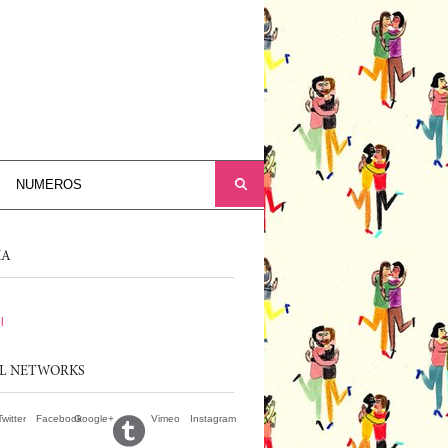
NUMEROS
MA
l
AL NETWORKS
Twitter
Facebook
Google+
Vimeo
Instagram