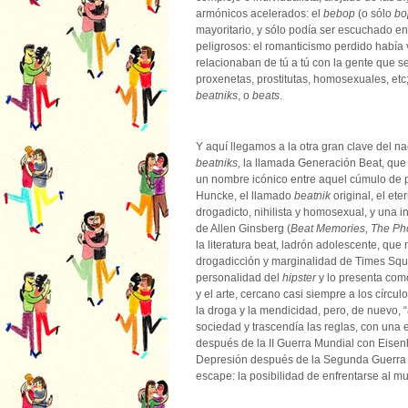
armónicos acelerados: el
bebop
(o sólo
bo
mayoritario, y sólo podía ser escuchado en
peligrosos: el romanticismo perdido había v
relacionaban de tú a tú con la gente que se
proxenetas, prostitutas, homosexuales, et
beatniks
, o
beats
.
Y aquí llegamos a la otra gran clave del n
beatniks,
la llamada Generación Beat, que f
un nombre icónico entre aquel cúmulo de p
Huncke, el llamado
beatnik
original, el ete
drogadicto, nihilista y homosexual, y una i
de Allen Ginsberg (
Beat Memories, The Pho
la literatura beat, ladrón adolescente, qu
drogadicción y marginalidad de Times Squ
personalidad del
hipster
y lo presenta como
y el arte, cercano casi siempre a los círcu
la droga y la mendicidad, pero, de nuevo, 
sociedad y trascendía las reglas, con una
después de la II Guerra Mundial con Eisen
Depresión después de la Segunda Guerra M
escape: la posibilidad de enfrentarse al m