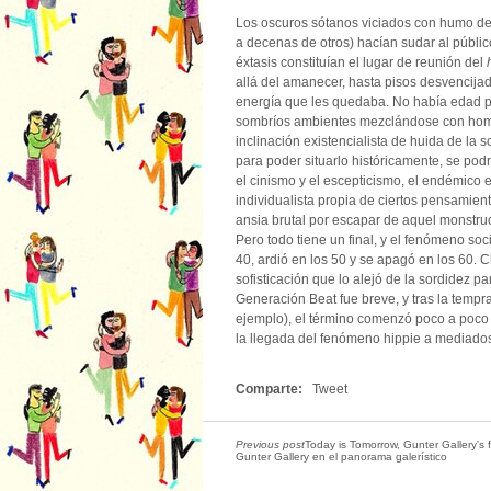
Los oscuros sótanos viciados con humo de 
a decenas de otros) hacían sudar al públic
éxtasis constituían el lugar de reunión del
allá del amanecer, hasta pisos desvencija
energía que les quedaba. No había edad 
sombríos ambientes mezclándose con homb
inclinación existencialista de huida de la 
para poder situarlo históricamente, se podr
el cinismo y el escepticismo, el endémico 
individualista propia de ciertos pensamient
ansia brutal por escapar de aquel monstruo
Pero todo tiene un final, y el fenómeno soc
40, ardió en los 50 y se apagó en los 60. C
sofisticación que lo alejó de la sordidez pa
Generación Beat fue breve, y tras la tempr
ejemplo), el término comenzó poco a poco 
la llegada del fenómeno hippie a mediados
Comparte:
Tweet
Previous post
Today is Tomorrow, Gunter Gallery's fi
Gunter Gallery en el panorama galerístico