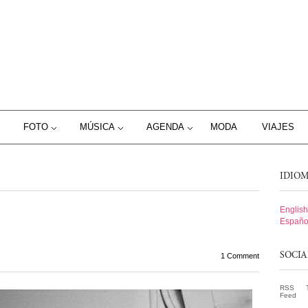
FOTO
MÚSICA
AGENDA
MODA
VIAJES
IDIO
English
Españo
SOCI
1 Comment
RSS
Feed