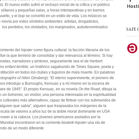
p
). El nuevo estilo sufrió el rechazo inicial de la crítica y el público
 sótanos y pequeñas salas, a horas intempestivas y en barrios
uelto, y el
bop
se convirtió en un estilo de vida. Los músicos se
 movía por estos sórdidos ambientes: artistas, drogadictos,
c; los perdidos, los olvidados, los marginados, autodenominados
SAFE 
acimiento del
hipster
como figura cultural: la facción literaria de los
ue la que terminó de consolidar y dar relevancia al término. Si hay
oetas, narradores y pintores, seguramente sea el de Herbert
rno
enfant terrible
, un histórico vagabundo de Times Square, poeta y
nstitución en todos los clubes y tugurios de mala muerte. En palabras
tographs of Allen Ginsberg
): “El eterno superviviente, el pionero de
e nos introdujo a Burroughs, Kerouac y a mí mismo en la escena de
are de 1945”. El propio Kerouac, en su novela
On the Road
, dibuja la
 un bohemio, un vividor, una persona interesada en la espiritualidad
los culturales más alternativos, capaz de flirtear con los submundos de
“alguien que sabía”, alguien que traspasaba los márgenes de la
 escala de valores a años luz de la doble moral dominante en USA
hower a la cabeza. Los jóvenes americanos asolados por la
undial encontraron en la corriente
beatnik-hipster
una vía de
undo de un modo diferente.